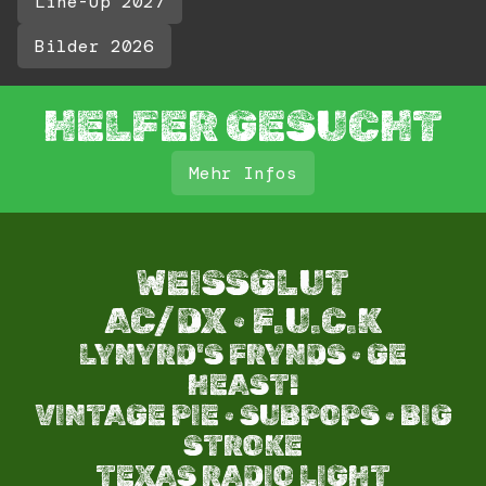
Line-Up 2027
Bilder 2026
HELFER GESUCHT
Mehr Infos
WEISSGLUT
AC/DX · F.U.C.K
LYNYRD'S FRYNDS · GE
HEAST!
VINTAGE PIE · SUBPOPS · BIG
STROKE​
TEXAS RADIO LIGHT​