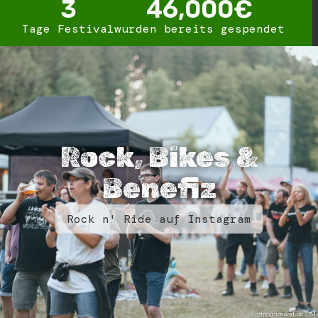
3
46,000
€
Tage Festival
wurden bereits gespendet
Rock, Bikes &
Benefiz
Rock n' Ride auf Instagram