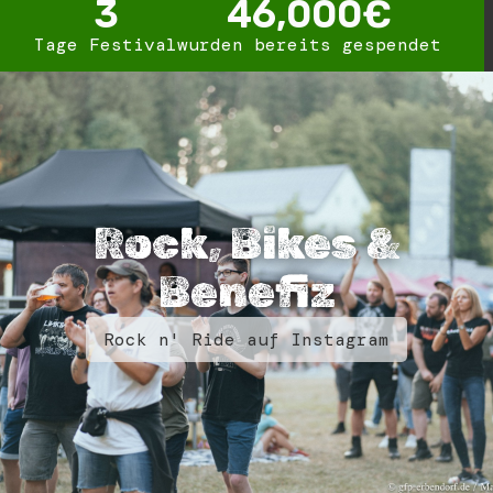
3
46,000
€
Tage Festival
wurden bereits gespendet
Rock, Bikes &
Benefiz
Rock n' Ride auf Instagram