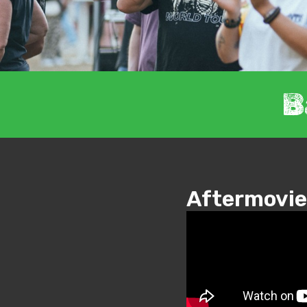
B
Aftermovie