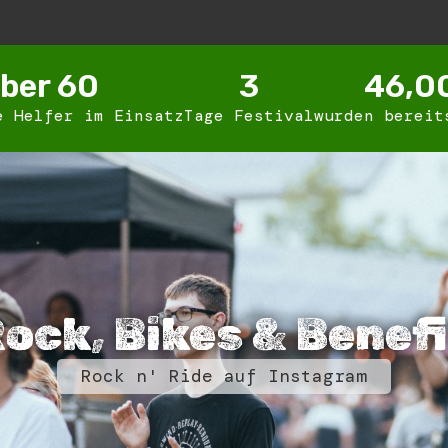
ber 
60
3
46,0
e Helfer im Einsatz
Tage Festival
wurden bereit
ock, Bikes & Benef
Rock n' Ride auf Instagram