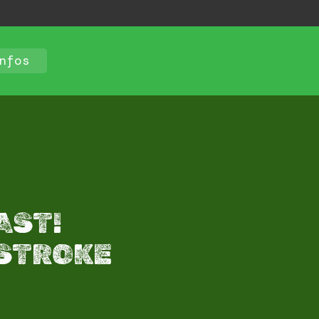
nfos
AST!
 STROKE​