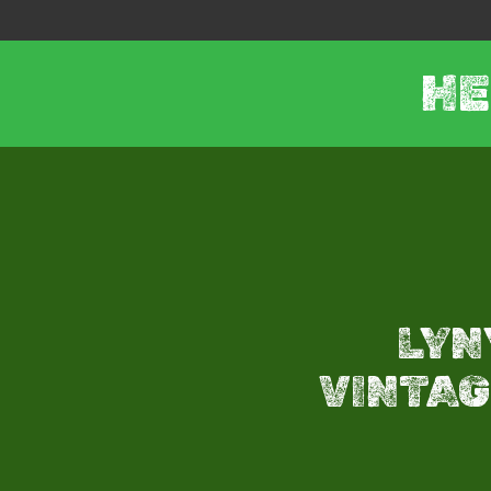
HE
LYN
VINTAGE