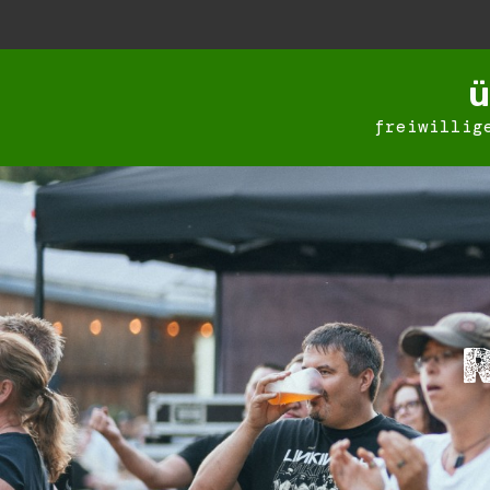
ü
freiwillig
R