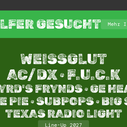
LFER GESUCHT
Mehr I
WEISSGLUT
AC/DX · F.U.C.K
YRD'S FRYNDS · GE HE
 PIE · SUBPOPS · BIG
TEXAS RADIO LIGHT​
Line-Up 2027