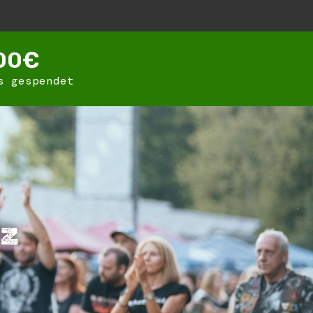
00
€
s gespendet
iz