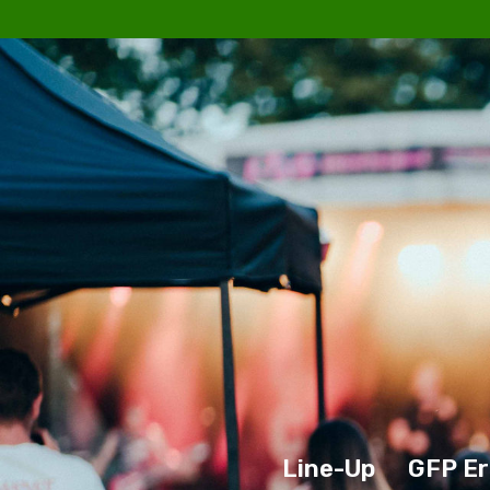
Line-Up
GFP Er