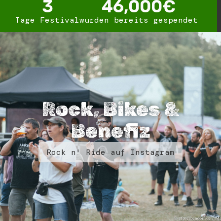
3
46,000
€
Tage Festival
wurden bereits gespendet
Rock, Bikes &
Benefiz
Rock n' Ride auf Instagram