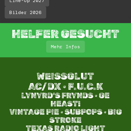
Line-Up 2027
Bilder 2026
HELFER GESUCHT
Mehr Infos
WEISSGLUT
AC/DX · F.U.C.K
LYNYRD'S FRYNDS · GE
HEAST!
VINTAGE PIE · SUBPOPS · BIG
STROKE​
TEXAS RADIO LIGHT​