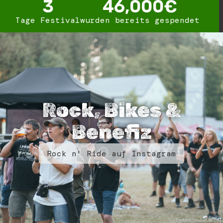
3
46,000
€
Tage Festival
wurden bereits gespendet
Rock, Bikes &
Benefiz
Rock n' Ride auf Instagram