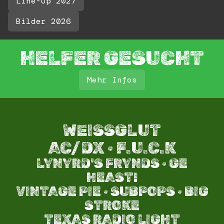
Line-Up 2027
Bilder 2026
HELFER GESUCHT
Mehr Infos
WEISSGLUT
AC/DX · F.U.C.K
LYNYRD'S FRYNDS · GE
HEAST!
VINTAGE PIE · SUBPOPS · BIG
STROKE​
TEXAS RADIO LIGHT​