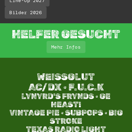
Line-Up 2027
Bilder 2026
HELFER GESUCHT
Mehr Infos
WEISSGLUT
AC/DX · F.U.C.K
LYNYRD'S FRYNDS · GE
HEAST!
VINTAGE PIE · SUBPOPS · BIG
STROKE​
TEXAS RADIO LIGHT​