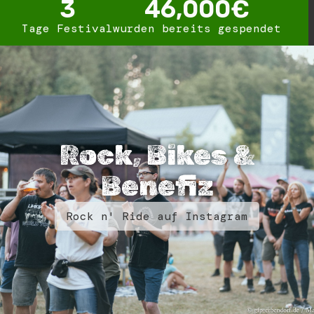
3
46,000
€
Tage Festival
wurden bereits gespendet
Rock, Bikes &
Benefiz
Rock n' Ride auf Instagram