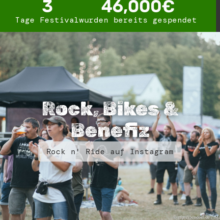
3
46,000
€
Tage Festival
wurden bereits gespendet
Rock, Bikes &
Benefiz
Rock n' Ride auf Instagram