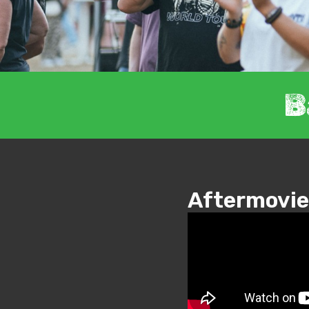
B
Aftermovie