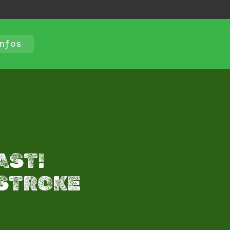
nfos
AST!
 STROKE​