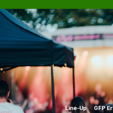
Line-Up
GFP Er