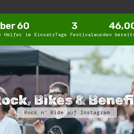
ber 
60
3
46,0
e Helfer im Einsatz
Tage Festival
wurden bereit
ock, Bikes & Benef
Rock n' Ride auf Instagram