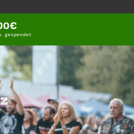
00
€
s gespendet
iz