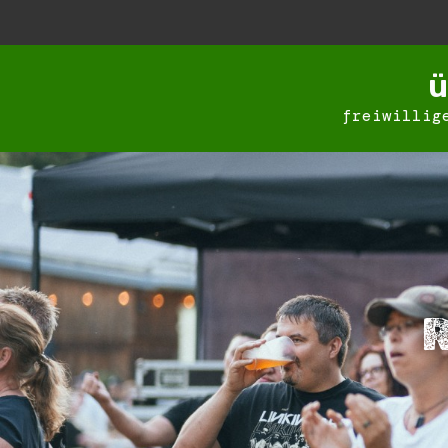
ü
freiwillig
R