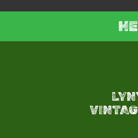
HE
LYN
VINTAGE