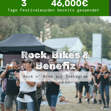
3
46,000
€
Tage Festival
wurden bereits gespendet
Rock, Bikes &
Benefiz
Rock n' Ride auf Instagram