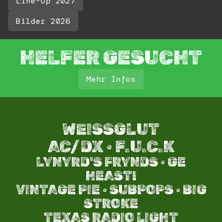
Line-Up 2027
Bilder 2026
HELFER GESUCHT
Mehr Infos
WEISSGLUT
AC/DX · F.U.C.K
LYNYRD'S FRYNDS · GE
HEAST!
VINTAGE PIE · SUBPOPS · BIG
STROKE​
TEXAS RADIO LIGHT​