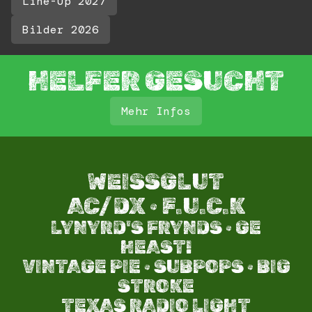
Line-Up 2027
Bilder 2026
HELFER GESUCHT
Mehr Infos
WEISSGLUT
AC/DX · F.U.C.K
LYNYRD'S FRYNDS · GE
HEAST!
VINTAGE PIE · SUBPOPS · BIG
STROKE​
TEXAS RADIO LIGHT​