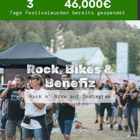
3
46,000
€
Tage Festival
wurden bereits gespendet
Rock, Bikes &
Benefiz
Rock n' Ride auf Instagram