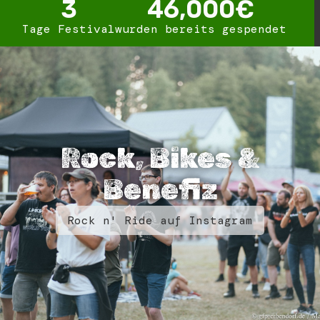
3
46,000
€
Tage Festival
wurden bereits gespendet
Rock, Bikes &
Benefiz
Rock n' Ride auf Instagram