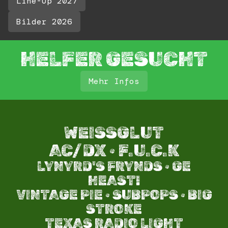
Line-Up 2027
Bilder 2026
HELFER GESUCHT
Mehr Infos
WEISSGLUT
AC/DX · F.U.C.K
LYNYRD'S FRYNDS · GE
HEAST!
VINTAGE PIE · SUBPOPS · BIG
STROKE​
TEXAS RADIO LIGHT​