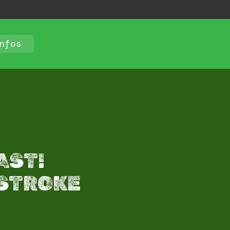
nfos
AST!
 STROKE​