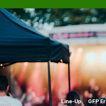
Line-Up
GFP Er