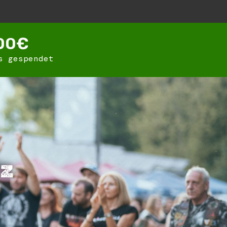
00
€
s gespendet
iz