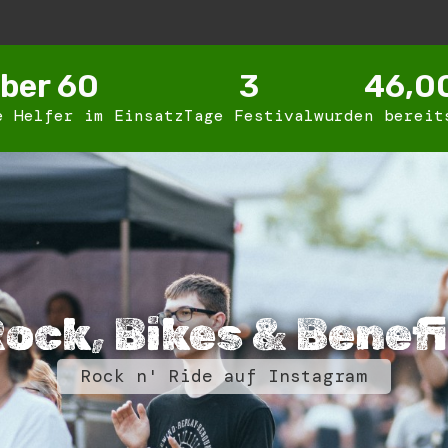
ber 
60
3
46,0
e Helfer im Einsatz
Tage Festival
wurden bereit
ock, Bikes & Benef
Rock n' Ride auf Instagram