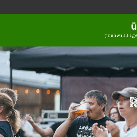
ü
freiwillig
R