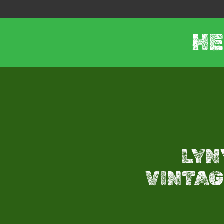
HE
LYN
VINTAGE