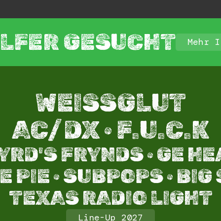
LFER GESUCHT
Mehr I
WEISSGLUT
AC/DX · F.U.C.K
YRD'S FRYNDS · GE HE
 PIE · SUBPOPS · BIG
TEXAS RADIO LIGHT​
Line-Up 2027