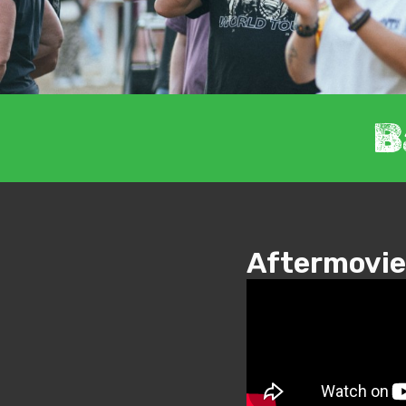
B
Aftermovie