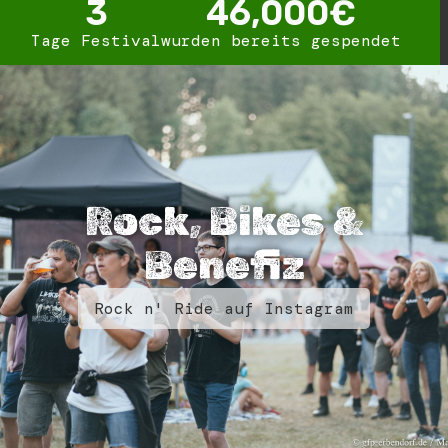
3
46,000
€
Tage Festival
wurden bereits gespendet
Rock, Bikes &
Benefiz
Rock n' Ride auf Instagram