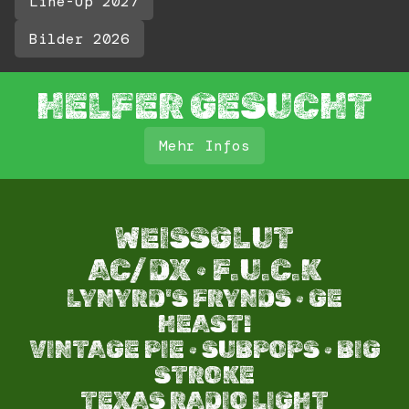
Line-Up 2027
Bilder 2026
HELFER GESUCHT
Mehr Infos
WEISSGLUT
AC/DX · F.U.C.K
LYNYRD'S FRYNDS · GE
HEAST!
VINTAGE PIE · SUBPOPS · BIG
STROKE​
TEXAS RADIO LIGHT​