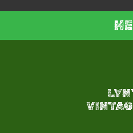
HE
LYN
VINTAGE