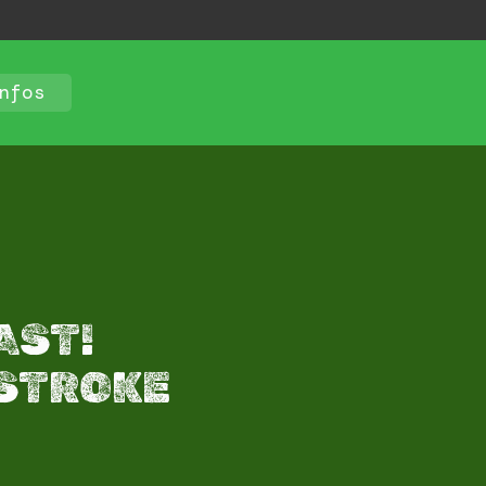
nfos
AST!
 STROKE​