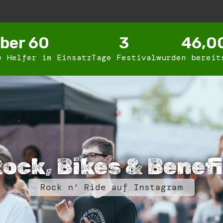
ber 
60
3
46,0
e Helfer im Einsatz
Tage Festival
wurden bereit
ock, Bikes & Benef
Rock n' Ride auf Instagram