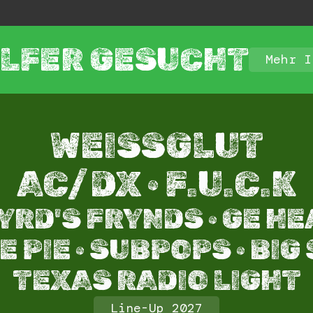
LFER GESUCHT
Mehr I
WEISSGLUT
AC/DX · F.U.C.K
YRD'S FRYNDS · GE HE
 PIE · SUBPOPS · BIG
TEXAS RADIO LIGHT​
Line-Up 2027