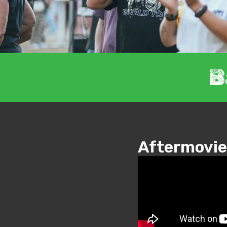
B
Aftermovie