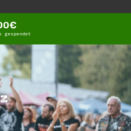
00
€
s gespendet
iz