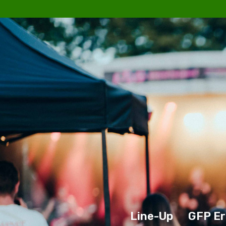
Line-Up
GFP Er