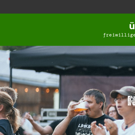
ü
freiwillig
R