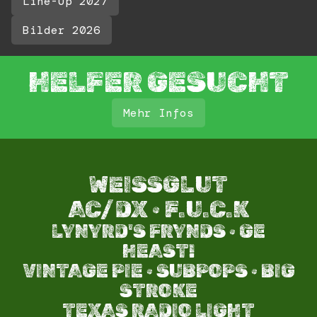
Line-Up 2027
Bilder 2026
HELFER GESUCHT
Mehr Infos
WEISSGLUT
AC/DX · F.U.C.K
LYNYRD'S FRYNDS · GE
HEAST!
VINTAGE PIE · SUBPOPS · BIG
STROKE​
TEXAS RADIO LIGHT​