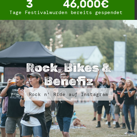
3
46,000
€
Tage Festival
wurden bereits gespendet
Rock, Bikes &
Benefiz
Rock n' Ride auf Instagram