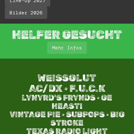
Line-Up 2027
Bilder 2026
HELFER GESUCHT
Mehr Infos
WEISSGLUT
AC/DX · F.U.C.K
LYNYRD'S FRYNDS · GE
HEAST!
VINTAGE PIE · SUBPOPS · BIG
STROKE​
TEXAS RADIO LIGHT​