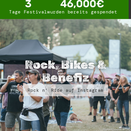
3
46,000
€
Tage Festival
wurden bereits gespendet
Rock, Bikes &
Benefiz
Rock n' Ride auf Instagram