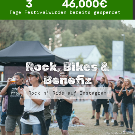
3
46,000
€
Tage Festival
wurden bereits gespendet
Rock, Bikes &
Benefiz
Rock n' Ride auf Instagram