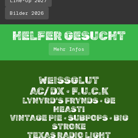
Line-Up 2027
Bilder 2026
HELFER GESUCHT
Mehr Infos
WEISSGLUT
AC/DX · F.U.C.K
LYNYRD'S FRYNDS · GE
HEAST!
VINTAGE PIE · SUBPOPS · BIG
STROKE​
TEXAS RADIO LIGHT​