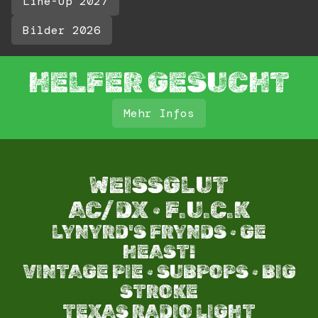
Line-Up 2027
Bilder 2026
HELFER GESUCHT
Mehr Infos
WEISSGLUT
AC/DX · F.U.C.K
LYNYRD'S FRYNDS · GE
HEAST!
VINTAGE PIE · SUBPOPS · BIG
STROKE​
TEXAS RADIO LIGHT​