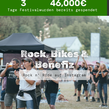
3
46,000
€
Tage Festival
wurden bereits gespendet
Rock, Bikes &
Benefiz
Rock n' Ride auf Instagram