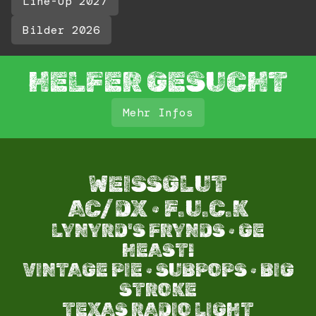
Line-Up 2027
Bilder 2026
HELFER GESUCHT
Mehr Infos
WEISSGLUT
AC/DX · F.U.C.K
LYNYRD'S FRYNDS · GE
HEAST!
VINTAGE PIE · SUBPOPS · BIG
STROKE​
TEXAS RADIO LIGHT​