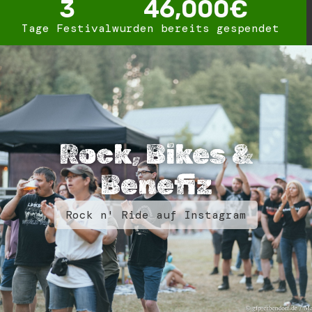
3
46,000
€
Tage Festival
wurden bereits gespendet
Rock, Bikes &
Benefiz
Rock n' Ride auf Instagram