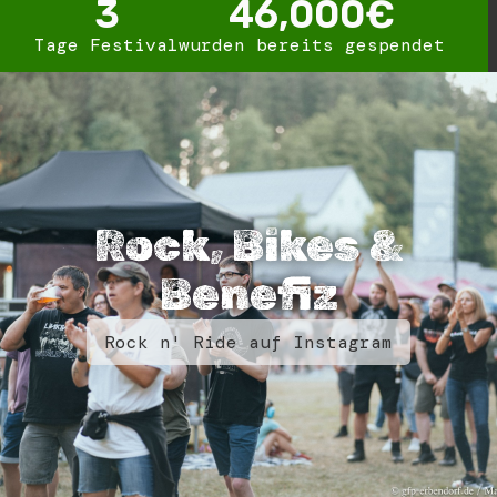
3
46,000
€
Tage Festival
wurden bereits gespendet
Rock, Bikes &
Benefiz
Rock n' Ride auf Instagram