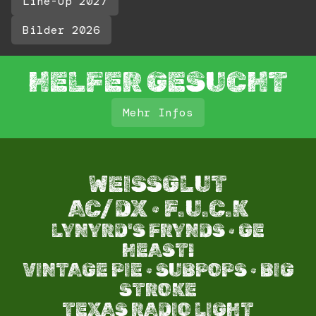
Line-Up 2027
Bilder 2026
HELFER GESUCHT
Mehr Infos
WEISSGLUT
AC/DX · F.U.C.K
LYNYRD'S FRYNDS · GE
HEAST!
VINTAGE PIE · SUBPOPS · BIG
STROKE​
TEXAS RADIO LIGHT​